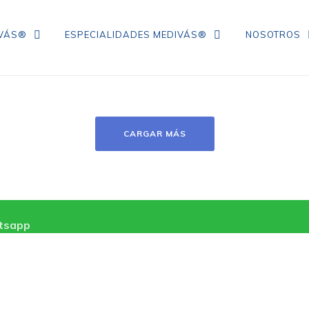
IVÁS®
ESPECIALIDADES MEDIVÁS®
NOSOTROS
TRATAMIENTO DE ARRUGAS DE
COLÁGENO
CARGAR MÁS
IPL
NEUROMODULADORES
ÁCIDO HIALURÓNICO
tsapp
FLACIDEZ FACIAL
CORRECCIÓN DE ARRUGAS
MESOTERAPIA CON VITAMINAS