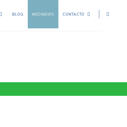
BLOG
MEDINEWS
CONTACTO
NEUROLOGÍA
EPILEPSIA
CEFALEA TENSIONAL
DEMENCIA
CEFALEA EN RACIMOS
ICTUS, ACCIDENTE CEREBROVASCULAR,
INFARTO Y HEMORRAGIA CEREBRAL
MIGRAÑA