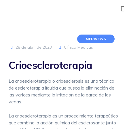
Skip
to
content
MEDINEWS
28 de abril de 2023
Clínica Medivás
Crioescleroterapia
La crioescleroterapia o crioesclerosis es una técnica
de escleroterapia líquida que busca la eliminación de
las varices mediante la irritación de la pared de las
venas.
La crioescleroterapia es un procedimiento terapeútico
que combina la acción química del esclerosante junto