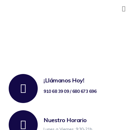
Skip
to
content
¡Llámanos Hoy!
910 68 39 09 / 680 673 696
Nuestro Horario
Lunes a Viernes: 9:30-21h