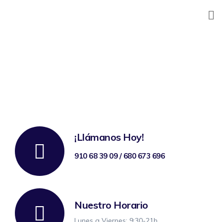
Skip
to
content
¡Llámanos Hoy!
910 68 39 09 / 680 673 696
Nuestro Horario
Lunes a Viernes: 9:30-21h