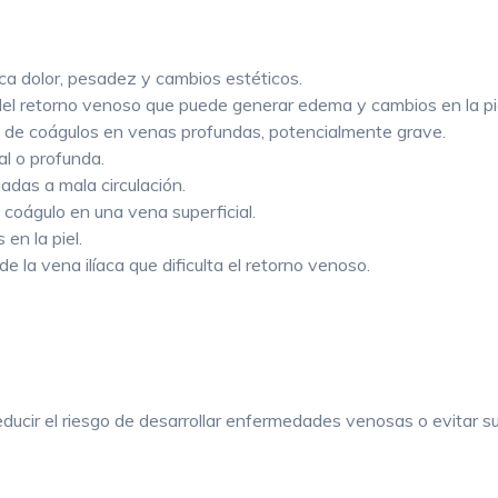
REJUVENECIMIENTO CON LÁSER
FRACCIONADO NO ABLATIVO
ca dolor, pesadez y cambios estéticos.
del retorno venoso que puede generar edema y cambios en la pie
TRATAMIENTO DE MANCHAS
de coágulos en venas profundas, potencialmente grave.
l o profunda.
HIPERHIDROSIS
das a mala circulación.
coágulo en una vena superficial.
PEELING
en la piel.
DERMAPEN
la vena ilíaca que dificulta el retorno venoso.
HILOS TENSORES
ducir el riesgo de desarrollar enfermedades venosas o evitar 