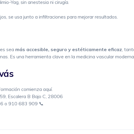
mio-Yag, sin anestesia ni cirugía.
s, se usa junto a infiltraciones para mejorar resultados.
ices sea
más accesible, seguro y estéticamente eficaz
, tan
rnas. Es una herramienta clave en la medicina vascular moderna
ivás
sformación comienza aquí.
-59, Escalera B Bajo C, 28006
696 o 910 683 909 📞