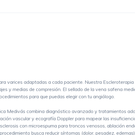
ara varices adaptadas a cada paciente. Nuestra Escleroterapi
ajes y medias de compresión. El sellado de la vena safena medi
cedimientos para que puedas elegir con tu angiólogo.
Clínica Medivás combina diagnóstico avanzado y tratamientos 
ción vascular y ecografía Doppler para mapear las insuficiencia
lerosis con microespuma para troncos venosos, ablación endove
procedimiento busca reducir síntomas (dolor, pesadez, edemas) 