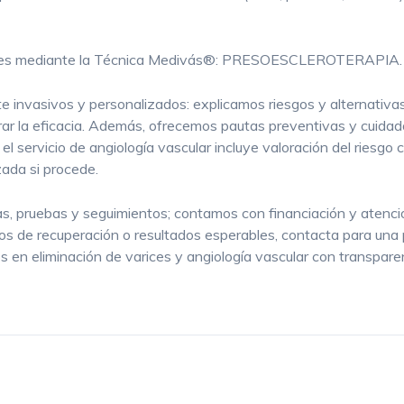
ces es mediante la Técnica Medivás®: PRESOESCLEROTERAPIA.
invasivos y personalizados: explicamos riesgos y alternativas,
r la eficacia. Además, ofrecemos pautas preventivas y cuidados
el servicio de angiología vascular incluye valoración del riesgo 
zada si procede.
itas, pruebas y seguimientos; contamos con financiación y atenc
s de recuperación o resultados esperables, contacta para una p
os en eliminación de varices y angiología vascular con transpare