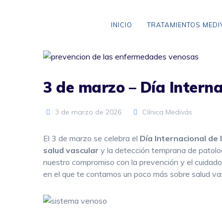
Skip
to
INICIO
TRATAMIENTOS MED
content
3 de marzo – Día Intern
VARICES SIN CIRUGÍA
ANEURISMA DE AORTA
3 de marzo de 2026
Clínica Medivás
CLAUDICACIÓN INTERMITENTE
El 3 de marzo se celebra el
Día Internacional de
ENFERMEDAD CEREBROVASCULAR
salud vascular
y la detección temprana de patolog
nuestro compromiso con la prevención y el cuidado 
ENFERMEDAD TROMBOEMBÓLICA
en el que te contamos un poco más sobre salud vasc
LIPEDEMA
ARAÑAS VASCULARES