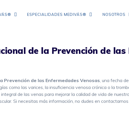
IVÁS®
ESPECIALIDADES MEDIVÁS®
NOSOTROS
acional de la Prevención de l
TRATAMIENTO DE ARRUGAS DE
COLÁGENO
IPL
NEUROMODULADORES
 la Prevención de las Enfermedades Venosas
, una fecha de
ías como las varices, la insuficiencia venosa crónica o la tro
ÁCIDO HIALURÓNICO
integral de las venas para mejorar la calidad de vida de nuestr
ular. Si necesitas más información, no dudes en contactarnos y
FLACIDEZ FACIAL
CORRECCIÓN DE ARRUGAS
MESOTERAPIA CON VITAMINAS