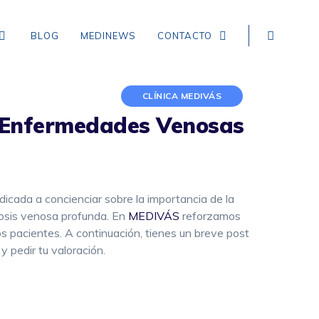
BLOG
MEDINEWS
CONTACTO
CLÍNICA MEDIVÁS
as Enfermedades Venosas
NEUROLOGÍA
EPILEPSIA
CEFALEA TENSIONAL
dicada a concienciar sobre la importancia de la
DEMENCIA
mbosis venosa profunda. En
MEDIVÁS
reforzamos
os pacientes. A continuación, tienes un breve post
CEFALEA EN RACIMOS
 pedir tu valoración.
ICTUS, ACCIDENTE CEREBROVASCULAR,
INFARTO Y HEMORRAGIA CEREBRAL
MIGRAÑA