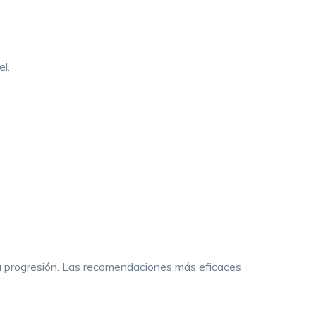
NEUROPATÍA PERIFÉRICA
PARKINSON
l.
PSICOLOGÍA
PODOLOGÍA
ENDOCRINOLOGÍA
RADIOLOGÍA
su progresión. Las recomendaciones más eficaces