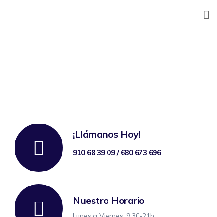
Skip
to
content
¡Llámanos Hoy!
910 68 39 09 / 680 673 696
Nuestro Horario
Lunes a Viernes: 9:30-21h