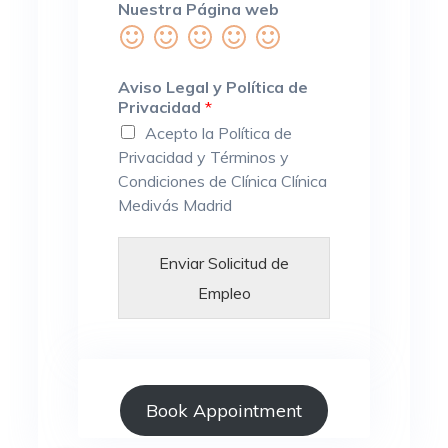
Nuestra Página web
Valora
Valora
Valora
Valora
Valora
1
2
3
4
5
sobre
sobre
sobre
sobre
sobre
Aviso Legal y Política de
5
Privacidad
5
5
*
5
5
Acepto la Política de
Privacidad y Términos y
Condiciones de Clínica Clínica
Medivás Madrid
Enviar Solicitud de
Al cargar el
Empleo
mapa,
Al cargar el
acepta la
Alternative:
mapa,
política de
acepta la
privacidad
política de
de Google.
privacidad
Book Appointment
Más
de Google.
información