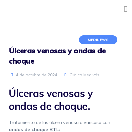
Skip
to
content
MEDINEWS
Úlceras venosas y ondas de
choque
4 de octubre de 2024
Clínica Medivás
Úlceras venosas y
ondas de choque.
Tratamiento de las úlcera venosa o varicosa con
ondas de choque BTL: