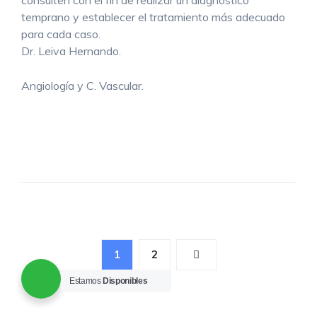
consulten con el fin de realizar un diagnóstico
temprano y establecer el tratamiento más adecuado
para cada caso.
Dr. Leiva Hernando.
Angiología y C. Vascular.
Paginación
1
2
de
Estamos
Disponibles
entradas