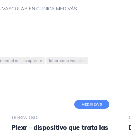
 VASCULAR EN CLÍNICA MEDIVÁS.
REJUVENECIMIENTO CON LÁSER
FRACCIONADO NO ABLATIVO
TRATAMIENTO DE MANCHAS
HIPERHIDROSIS
PEELING
rmedad del escaparate
laboratorio vascular
DERMAPEN
HILOS TENSORES
MEDINEWS
19 NOV, 2022
2
Plexr – dispositivo que trata las