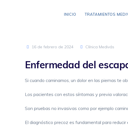
Skip
to
INICIO
TRATAMIENTOS MED
content
16 de febrero de 2024
Clínica Medivás
VARICES SIN CIRUGÍA
Enfermedad del escapa
ANEURISMA DE AORTA
CLAUDICACIÓN INTERMITENTE
Si cuando caminamos, un dolor en las piernas te o
ENFERMEDAD CEREBROVASCULAR
Los pacientes con estos síntomas y previa valoraci
ENFERMEDAD TROMBOEMBÓLICA
Son pruebas no invasivas como por ejemplo caminar 
LIPEDEMA
El diagnóstico precoz es fundamental para reducir 
ARAÑAS VASCULARES