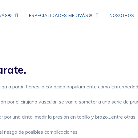
IVÁS®
ESPECIALIDADES MEDIVÁS®
NOSOTROS
TRATAMIENTO DE ARRUGAS DE
COLÁGENO
rate.
IPL
NEUROMODULADORES
bliga a parar, tienes la conocida popularmente como Enfermedad
ÁCIDO HIALURÓNICO
ón por el cirujano vascular, se van a someter a una serie de pr
FLACIDEZ FACIAL
por una cinta, medir la presión en tobillo y brazo…entre otras.
CORRECCIÓN DE ARRUGAS
el riesgo de posibles complicaciones.
MESOTERAPIA CON VITAMINAS