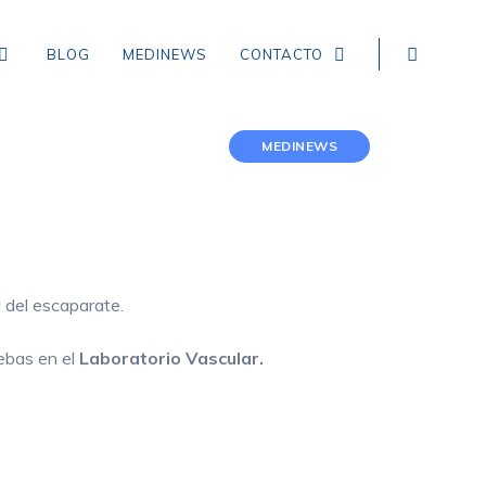
BLOG
MEDINEWS
CONTACTO
MEDINEWS
NEUROLOGÍA
EPILEPSIA
CEFALEA TENSIONAL
 del escaparate.
DEMENCIA
uebas en el
Laboratorio Vascular.
CEFALEA EN RACIMOS
ICTUS, ACCIDENTE CEREBROVASCULAR,
INFARTO Y HEMORRAGIA CEREBRAL
MIGRAÑA