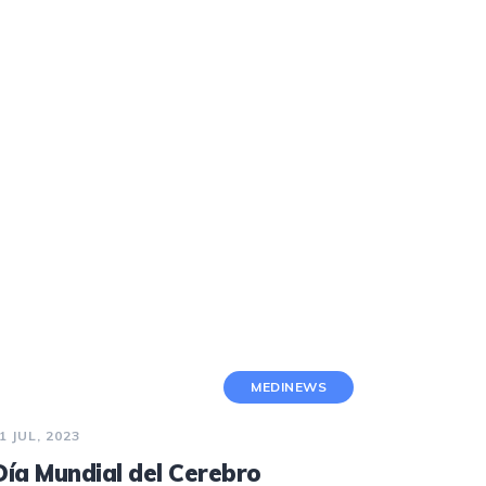
NEUROPATÍA PERIFÉRICA
PARKINSON
PSICOLOGÍA
PODOLOGÍA
ENDOCRINOLOGÍA
RADIOLOGÍA
MEDINEWS
1 JUL, 2023
Día Mundial del Cerebro