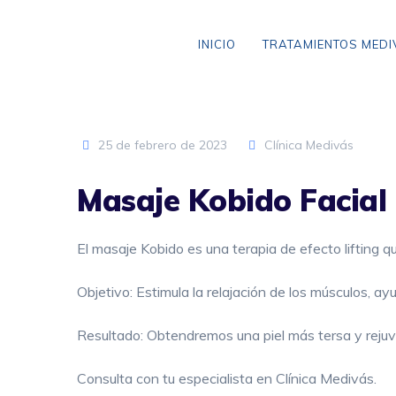
Skip
to
INICIO
TRATAMIENTOS MED
content
25 de febrero de 2023
Clínica Medivás
VARICES SIN CIRUGÍA
Masaje Kobido Facial
ANEURISMA DE AORTA
CLAUDICACIÓN INTERMITENTE
El masaje Kobido es una terapia de efecto lifting qu
ENFERMEDAD CEREBROVASCULAR
Objetivo: Estimula la relajación de los músculos, ay
ENFERMEDAD TROMBOEMBÓLICA
Resultado: Obtendremos una piel más tersa y rejuv
LIPEDEMA
Consulta con tu especialista en Clínica Medivás.
ARAÑAS VASCULARES