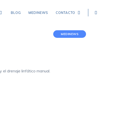
BLOG
MEDINEWS
CONTACTO
MEDINEWS
NEUROLOGÍA
EPILEPSIA
CEFALEA TENSIONAL
y el drenaje linfático manual.
DEMENCIA
CEFALEA EN RACIMOS
ICTUS, ACCIDENTE CEREBROVASCULAR,
INFARTO Y HEMORRAGIA CEREBRAL
MIGRAÑA