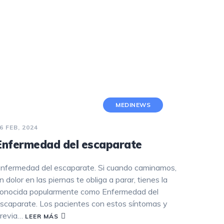
NEUROPATÍA PERIFÉRICA
PARKINSON
PSICOLOGÍA
PODOLOGÍA
MEDINEWS
ENDOCRINOLOGÍA
6 FEB, 2024
RADIOLOGÍA
Enfermedad del escaparate
nfermedad del escaparate. Si cuando caminamos,
n dolor en las piernas te obliga a parar, tienes la
onocida popularmente como Enfermedad del
scaparate. Los pacientes con estos síntomas y
revia…
LEER MÁS