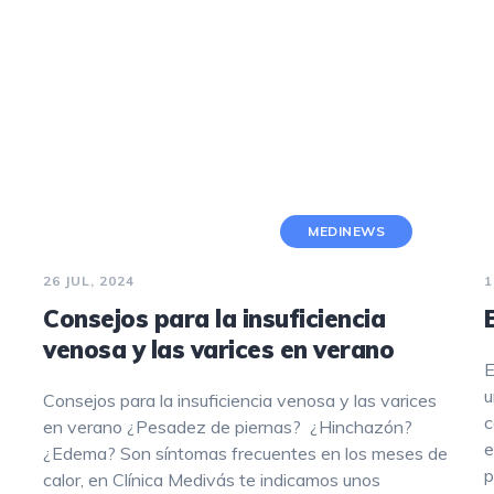
REJUVENECIMIENTO CON LÁSER
FRACCIONADO NO ABLATIVO
TRATAMIENTO DE MANCHAS
HIPERHIDROSIS
PEELING
MEDINEWS
DERMAPEN
26 JUL, 2024
1
HILOS TENSORES
Consejos para la insuficiencia
venosa y las varices en verano
E
u
Consejos para la insuficiencia venosa y las varices
c
en verano ¿Pesadez de piernas? ¿Hinchazón?
e
¿Edema? Son síntomas frecuentes en los meses de
p
calor, en Clínica Medivás te indicamos unos