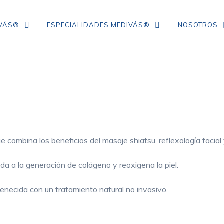
IVÁS®
ESPECIALIDADES MEDIVÁS®
NOSOTROS
TRATAMIENTO DE ARRUGAS DE
COLÁGENO
IPL
NEUROMODULADORES
e combina los beneficios del masaje shiatsu, reflexología facial 
ÁCIDO HIALURÓNICO
uda a la generación de colágeno y reoxigena la piel.
FLACIDEZ FACIAL
enecida con un tratamiento natural no invasivo.
CORRECCIÓN DE ARRUGAS
MESOTERAPIA CON VITAMINAS