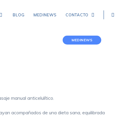
BLOG
MEDINEWS
CONTACTO
MEDINEWS
NEUROLOGÍA
EPILEPSIA
CEFALEA TENSIONAL
DEMENCIA
aje manual anticelulítico.
CEFALEA EN RACIMOS
 vayan acompañados de una dieta sana, equilibrada
ICTUS, ACCIDENTE CEREBROVASCULAR,
INFARTO Y HEMORRAGIA CEREBRAL
MIGRAÑA