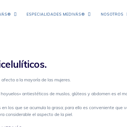
IVÁS®
ESPECIALIDADES MEDIVÁS®
NOSOTROS
TRATAMIENTO DE ARRUGAS DE
COLÁGENO
elulíticos.
IPL
NEUROMODULADORES
 afecta a la mayoría de las mujeres.
ÁCIDO HIALURÓNICO
 hoyuelos» antiestéticos de muslos, glúteos y abdomen es el mas
FLACIDEZ FACIAL
 en los que se acumula la grasa; para ello es conveniente que
a considerable el aspecto de la piel.
CORRECCIÓN DE ARRUGAS
MESOTERAPIA CON VITAMINAS