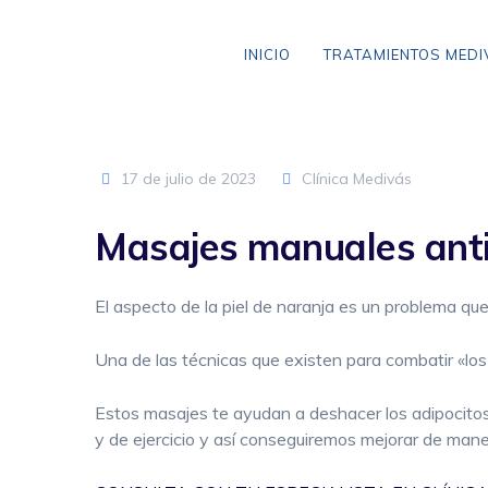
Skip
to
INICIO
TRATAMIENTOS MED
content
17 de julio de 2023
Clínica Medivás
VARICES SIN CIRUGÍA
Masajes manuales antic
ANEURISMA DE AORTA
CLAUDICACIÓN INTERMITENTE
El aspecto de la piel de naranja es un problema que
ENFERMEDAD CEREBROVASCULAR
Una de las técnicas que existen para combatir «los
ENFERMEDAD TROMBOEMBÓLICA
Estos masajes te ayudan a deshacer los adipocitos
LIPEDEMA
y de ejercicio y así conseguiremos mejorar de maner
ARAÑAS VASCULARES