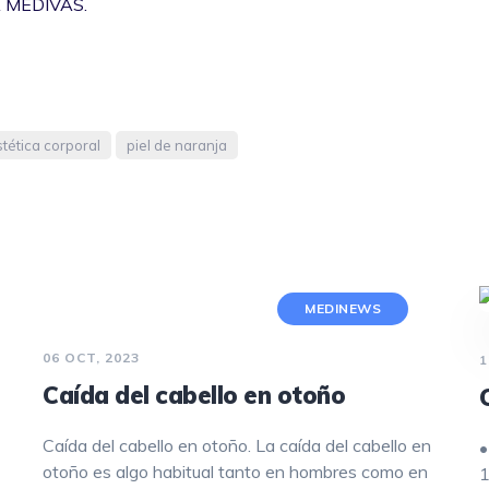
 MEDIVÁS.
REJUVENECIMIENTO CON LÁSER
FRACCIONADO NO ABLATIVO
TRATAMIENTO DE MANCHAS
tética corporal
piel de naranja
HIPERHIDROSIS
PEELING
DERMAPEN
HILOS TENSORES
MEDINEWS
06 OCT, 2023
1
Caída del cabello en otoño
Caída del cabello en otoño. La caída del cabello en
•
otoño es algo habitual tanto en hombres como en
1