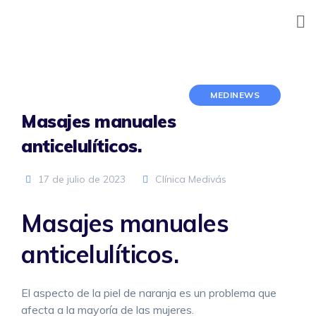
Skip
to
content
MEDINEWS
Masajes manuales
anticelulíticos.
17 de julio de 2023
Clínica Medivás
Masajes manuales
anticelulíticos.
El aspecto de la piel de naranja es un problema que
afecta a la mayoría de las mujeres.