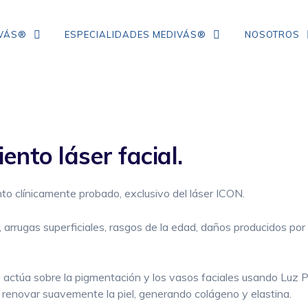
IVÁS®
ESPECIALIDADES MEDIVÁS®
NOSOTROS
TRATAMIENTO DE ARRUGAS DE
COLÁGENO
ento láser facial.
IPL
NEUROMODULADORES
to clínicamente probado, exclusivo del láser ICON.
ÁCIDO HIALURÓNICO
es, arrugas superficiales, rasgos de la edad, daños producidos po
FLACIDEZ FACIAL
se actúa sobre la pigmentación y los vasos faciales usando Luz 
CORRECCIÓN DE ARRUGAS
 renovar suavemente la piel, generando colágeno y elastina.
MESOTERAPIA CON VITAMINAS