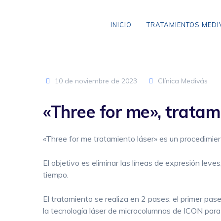
Skip
to
INICIO
TRATAMIENTOS MED
content
10 de noviembre de 2023
Clínica Medivás
VARICES SIN CIRUGÍA
«Three for me», tratami
ANEURISMA DE AORTA
CLAUDICACIÓN INTERMITENTE
«Three for me tratamiento láser» es un procedimien
ENFERMEDAD CEREBROVASCULAR
El objetivo es eliminar las líneas de expresión lev
ENFERMEDAD TROMBOEMBÓLICA
tiempo.
LIPEDEMA
El tratamiento se realiza en 2 pases: el primer pa
la tecnología láser de microcolumnas de ICON para
ARAÑAS VASCULARES