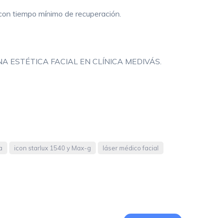
 con tiempo mínimo de recuperación.
REJUVENECIMIENTO CON LÁSER
FRACCIONADO NO ABLATIVO
TRATAMIENTO DE MANCHAS
A ESTÉTICA FACIAL EN CLÍNICA MEDIVÁS.
HIPERHIDROSIS
PEELING
DERMAPEN
HILOS TENSORES
a
icon starlux 1540 y Max-g
láser médico facial