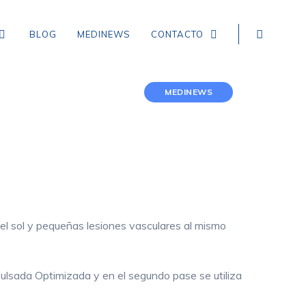
BLOG
MEDINEWS
CONTACTO
MEDINEWS
NEUROLOGÍA
EPILEPSIA
CEFALEA TENSIONAL
DEMENCIA
r el sol y pequeñas lesiones vasculares al mismo
CEFALEA EN RACIMOS
ICTUS, ACCIDENTE CEREBROVASCULAR,
Pulsada Optimizada y en el segundo pase se utiliza
INFARTO Y HEMORRAGIA CEREBRAL
MIGRAÑA