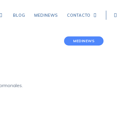
BLOG
MEDINEWS
CONTACTO
MEDINEWS
NEUROLOGÍA
EPILEPSIA
CEFALEA TENSIONAL
ormonales.
DEMENCIA
CEFALEA EN RACIMOS
ICTUS, ACCIDENTE CEREBROVASCULAR,
INFARTO Y HEMORRAGIA CEREBRAL
MIGRAÑA