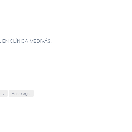
REJUVENECIMIENTO CON LÁSER
FRACCIONADO NO ABLATIVO
TRATAMIENTO DE MANCHAS
EN CLÍNICA MEDIVÁS.
HIPERHIDROSIS
PEELING
DERMAPEN
HILOS TENSORES
nez
Psicología