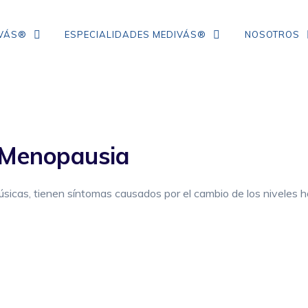
IVÁS®
ESPECIALIDADES MEDIVÁS®
NOSOTROS
TRATAMIENTO DE ARRUGAS DE
COLÁGENO
 Menopausia
IPL
NEUROMODULADORES
cas, tienen síntomas causados por el cambio de los niveles h
ÁCIDO HIALURÓNICO
FLACIDEZ FACIAL
CORRECCIÓN DE ARRUGAS
MESOTERAPIA CON VITAMINAS