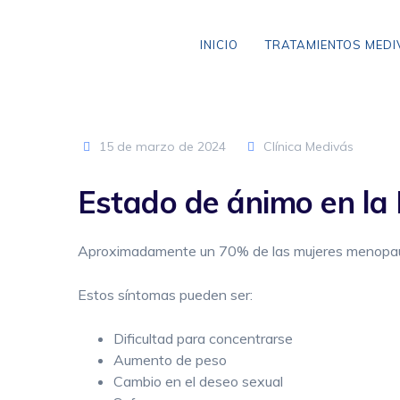
Skip
to
INICIO
TRATAMIENTOS MED
content
15 de marzo de 2024
Clínica Medivás
VARICES SIN CIRUGÍA
Estado de ánimo en la
ANEURISMA DE AORTA
CLAUDICACIÓN INTERMITENTE
Aproximadamente un 70% de las mujeres menopaúsi
ENFERMEDAD CEREBROVASCULAR
Estos síntomas pueden ser:
ENFERMEDAD TROMBOEMBÓLICA
Dificultad para concentrarse
LIPEDEMA
Aumento de peso
Cambio en el deseo sexual
ARAÑAS VASCULARES