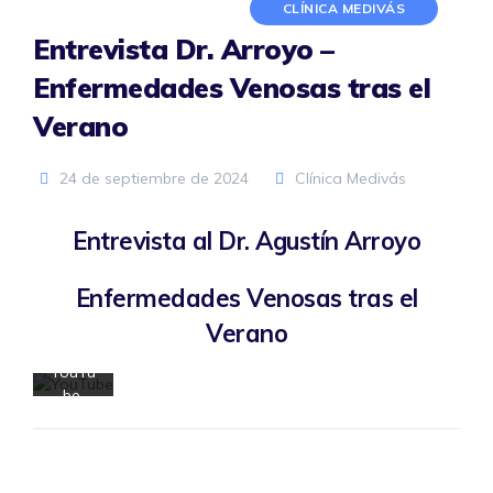
CLÍNICA MEDIVÁS
Entrevista Dr. Arroyo –
Enfermedades Venosas tras el
Al
Verano
cargar
el
24 de septiembre de 2024
Clínica Medivás
vídeo,
acept
a la
Entrevista al Dr. Agustín Arroyo
polític
a de
Enfermedades Venosas tras el
privaci
dad
Verano
de
YouTu
be.
Más
inform
ación