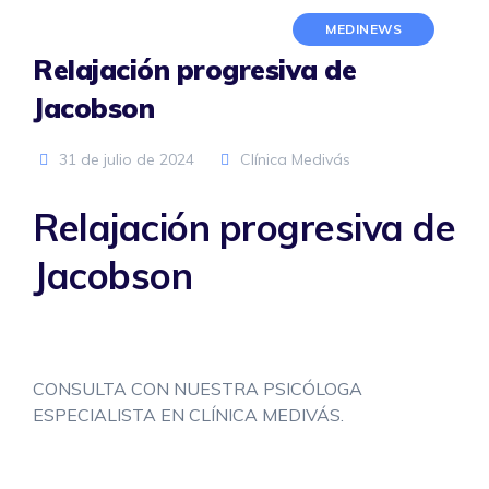
Cargar
MEDINEWS
vídeo
Relajación progresiva de
Jacobson
Desbloquear
YouTube
siempre
31 de julio de 2024
Clínica Medivás
Relajación progresiva de
Jacobson
CONSULTA CON NUESTRA PSICÓLOGA
ESPECIALISTA EN CLÍNICA MEDIVÁS.