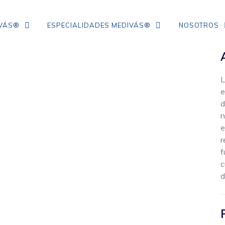
IVÁS®
ESPECIALIDADES MEDIVÁS®
NOSOTROS
L
TRATAMIENTO DE ARRUGAS DE
e
COLÁGENO
d
n
IPL
e
NEUROMODULADORES
r
f
ÁCIDO HIALURÓNICO
c
d
FLACIDEZ FACIAL
CORRECCIÓN DE ARRUGAS
MESOTERAPIA CON VITAMINAS