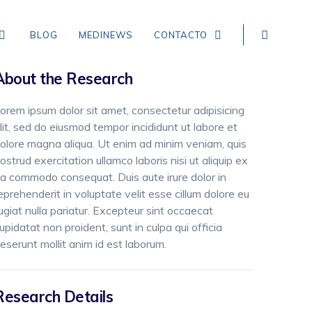
BLOG
MEDINEWS
CONTACTO
About the Research
orem ipsum dolor sit amet, consectetur adipisicing
NEUROLOGÍA
lit, sed do eiusmod tempor incididunt ut labore et
olore magna aliqua. Ut enim ad minim veniam, quis
EPILEPSIA
ostrud exercitation ullamco laboris nisi ut aliquip ex
a commodo consequat. Duis aute irure dolor in
CEFALEA TENSIONAL
eprehenderit in voluptate velit esse cillum dolore eu
ugiat nulla pariatur. Excepteur sint occaecat
DEMENCIA
upidatat non proident, sunt in culpa qui officia
CEFALEA EN RACIMOS
eserunt mollit anim id est laborum.
ICTUS, ACCIDENTE CEREBROVASCULAR,
INFARTO Y HEMORRAGIA CEREBRAL
Research Details
MIGRAÑA