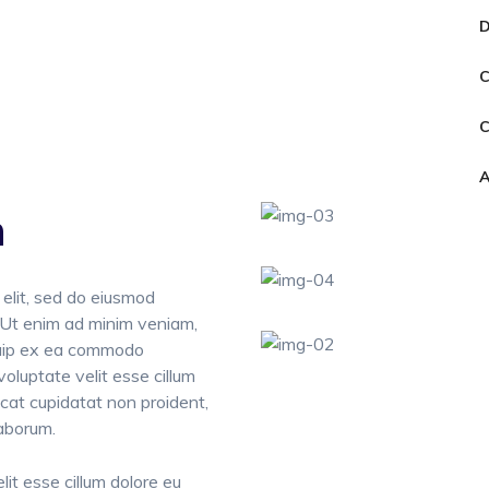
D
REJUVENECIMIENTO CON LÁSER
FRACCIONADO NO ABLATIVO
C
TRATAMIENTO DE MANCHAS
C
HIPERHIDROSIS
A
PEELING
n
DERMAPEN
 elit, sed do eiusmod
HILOS TENSORES
. Ut enim ad minim veniam,
liquip ex ea commodo
voluptate velit esse cillum
ecat cupidatat non proident,
laborum.
lit esse cillum dolore eu