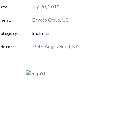
July 20, 2019
ate:
NEUROPATÍA PERIFÉRICA
Envato Group, US
lient:
PARKINSON
Implants
ategory:
PSICOLOGÍA
2946 Angus Road, NY
ddress:
PODOLOGÍA
ENDOCRINOLOGÍA
RADIOLOGÍA