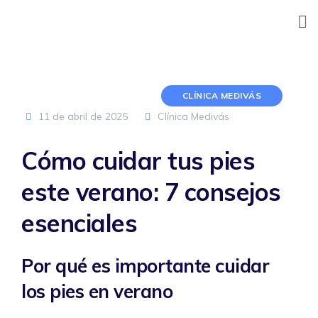
Skip
to
content
CLÍNICA MEDIVÁS
11 de abril de 2025
Clínica Medivás
Cómo cuidar tus pies
este verano: 7 consejos
esenciales
Por qué es importante cuidar
los pies en verano