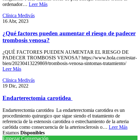
ordenador…
Leer Más
IPL
Clínica Medivás
16 Abr, 2023
Neuromoduladores
¿Qué factores pueden aumentar el riesgo de padecer
trombosis venosa?
Ácido Hialurónico
¿QUÉ FACTORES PUEDEN AUMENTAR EL RIESGO DE
Flacidez Facial
PADECER TROMBOSIS VENOSA? https://www.hola.com/estar-
bien/20230413229869/trombosis-venosa-sintomas-tratamiento/
Corrección de Arrugas
Leer Más
Clínica Medivás
Mesoterapia con Vitaminas
19 Dic, 2022
Rejuvenecimiento con Láser fraccionado no ablativo
Endarterectomia carotidea
Endarterectomia carotidea La endarterectomia carotidea es un
Tratamiento de Manchas
procedimiento quirurgico que sigue siendo el tratamiento de
referencia de la estenosis carotidea o estrechamiento de la arteria
Hiperhidrosis
carótida como consecuencia de la arteriosclerosis o…
Leer Más
Estamos
Disponibles
Empezar Conversación