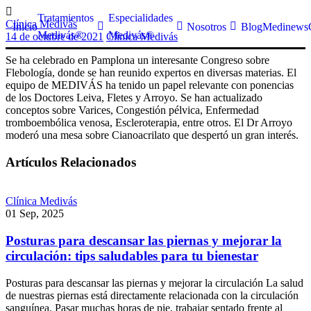
Skip
Tratamientos
Especialidades
to
Clínica Medivás
Inicio
Nosotros
Blog
Medinews
Medivás®
Medivás®
content
14 de octubre de 2021
Clínica Medivás
Varices Sin Cirugía
Se ha celebrado en Pamplona un interesante Congreso sobre
Flebología, donde se han reunido expertos en diversas materias. El
Aneurisma de Aorta
equipo de MEDIVÁS ha tenido un papel relevante con ponencias
de los Doctores Leiva, Fletes y Arroyo. Se han actualizado
conceptos sobre Varices, Congestión pélvica, Enfermedad
Claudicación Intermitente
tromboembólica venosa, Escleroterapia, entre otros. El Dr Arroyo
moderó una mesa sobre Cianoacrilato que despertó un gran interés.
Enfermedad Cerebrovascular
Artículos Relacionados
Enfermedad Tromboembólica
Clínica Medivás
Lipedema
01 Sep, 2025
Posturas para descansar las piernas y mejorar la
Arañas vasculares
circulación: tips saludables para tu bienestar
Posturas para descansar las piernas y mejorar la circulación La salud
de nuestras piernas está directamente relacionada con la circulación
Tratamiento de arrugas de colágeno
sanguínea. Pasar muchas horas de pie, trabajar sentado frente al