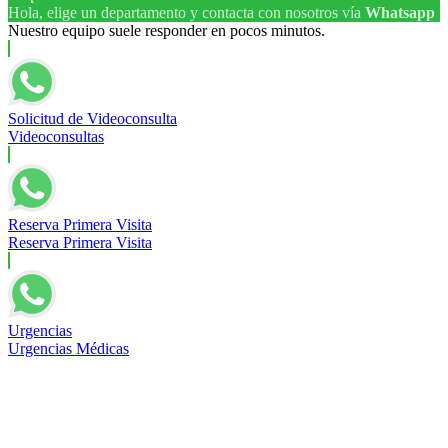
Peeling
Hola, elige un departamento y contacta con nosotros vía
Whatsapp
Nuestro equipo suele responder en pocos minutos.
Dermapen
Hilos tensores
Solicitud de Videoconsulta
Videoconsultas
Neurología
Reserva Primera Visita
Epilepsia
Reserva Primera Visita
Cefalea tensional
Demencia
Urgencias
Urgencias Médicas
Cefalea en Racimos
Ictus, accidente cerebrovascular, infarto y hemorragia
cerebral