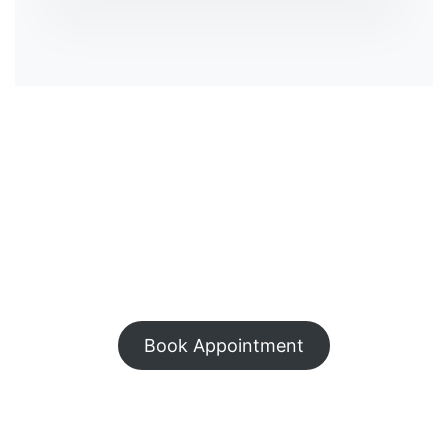
Cuidamos de tu Estética y Salud
Ven a conocernos, ¡la
primera visita es SIN
COMPROMISO!
Book Appointment