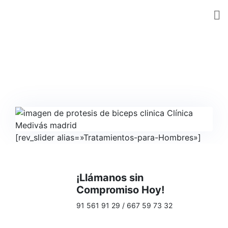
Skip
to
content
[rev_slider alias=»Tratamientos-para-Hombres»]
¡Llámanos sin
Compromiso Hoy!
91 561 91 29 / 667 59 73 32