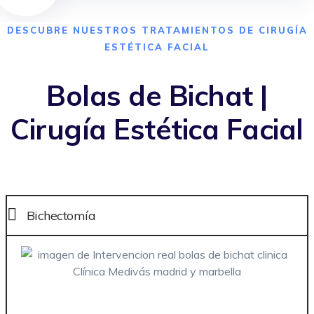
cerebral
DESCUBRE NUESTROS TRATAMIENTOS DE CIRUGÍA
Migraña
ESTÉTICA FACIAL
Neuropatía periférica
Bolas de Bichat |
Parkinson
Cirugía Estética Facial
Psicología
Podología
Endocrinología
Bichectomía
Radiología