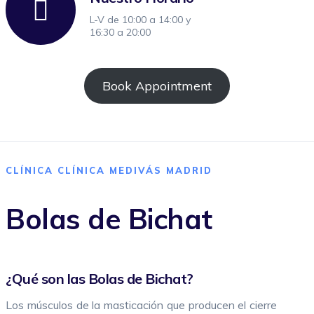
Tratamiento de arrugas de colágeno
L-V de 10:00 a 14:00 y
16:30 a 20:00
IPL
Neuromoduladores
Book Appointment
Ácido Hialurónico
Flacidez Facial
Corrección de Arrugas
CLÍNICA CLÍNICA MEDIVÁS MADRID
Mesoterapia con Vitaminas
Bolas de Bichat
Rejuvenecimiento con Láser fraccionado no ablativo
Tratamiento de Manchas
¿Qué son las Bolas de Bichat?
Hiperhidrosis
Los músculos de la masticación que producen el cierre