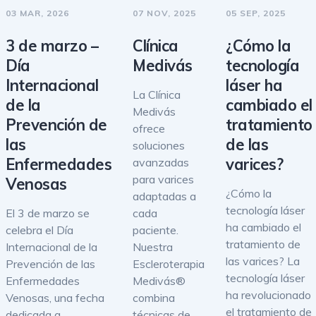
03 MAR, 2026
07 NOV, 2025
05 SEP, 2025
3 de marzo –
Clínica
¿Cómo la
Día
Medivás
tecnología
Internacional
láser ha
La Clínica
de la
cambiado el
Medivás
Prevención de
tratamiento
ofrece
las
de las
soluciones
Enfermedades
varices?
avanzadas
para varices
Venosas
¿Cómo la
adaptadas a
tecnología láser
El 3 de marzo se
cada
ha cambiado el
celebra el Día
paciente.
tratamiento de
Internacional de la
Nuestra
las varices? La
Prevención de las
Escleroterapia
tecnología láser
Enfermedades
Medivás®
ha revolucionado
Venosas, una fecha
combina
el tratamiento de
dedicada a
técnicas de