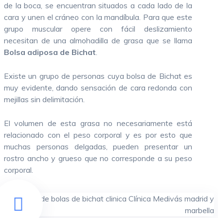
de la boca, se encuentran situados a cada lado de la
Peeling
cara y unen el cráneo con la mandíbula. Para que este
grupo muscular opere con fácil deslizamiento
Dermapen
necesitan de una almohadilla de grasa que se llama
Hilos tensores
Bolsa adiposa de Bichat
.
Existe un grupo de personas cuya bolsa de Bichat es
muy evidente, dando sensación de cara redonda con
Neurología
mejillas sin delimitación.
Epilepsia
El volumen de esta grasa no necesariamente está
relacionado con el peso corporal y es por esto que
Cefalea tensional
muchas personas delgadas, pueden presentar un
rostro ancho y grueso que no corresponde a su peso
Demencia
corporal.
Cefalea en Racimos
Ictus, accidente cerebrovascular, infarto y hemorragia