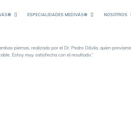
IVÁS®
ESPECIALIDADES MEDIVÁS®
NOSOTROS
 ambas piernas, realizado por el Dr. Pedro Dávila, quien previa
TRATAMIENTO DE ARRUGAS DE
able. Estoy muy satisfecha con el resultado.”
COLÁGENO
IPL
NEUROMODULADORES
ÁCIDO HIALURÓNICO
FLACIDEZ FACIAL
CORRECCIÓN DE ARRUGAS
MESOTERAPIA CON VITAMINAS