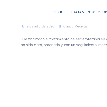
Skip
to
INICIO
TRATAMIENTOS MED
content
9 de julio de 2026
Clínica Medivás
“He finalizado el tratamiento de escleroterapia en
VARICES SIN CIRUGÍA
ha sido claro, ordenado y con un seguimiento impec
ANEURISMA DE AORTA
CLAUDICACIÓN INTERMITENTE
ENFERMEDAD CEREBROVASCULAR
ENFERMEDAD TROMBOEMBÓLICA
LIPEDEMA
ARAÑAS VASCULARES