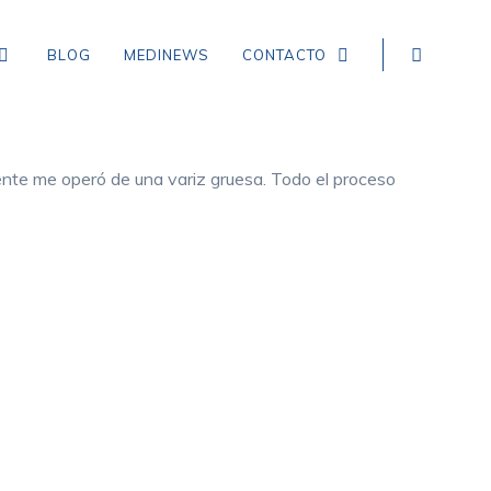
BLOG
MEDINEWS
CONTACTO
mente me operó de una variz gruesa. Todo el proceso
NEUROLOGÍA
EPILEPSIA
CEFALEA TENSIONAL
DEMENCIA
CEFALEA EN RACIMOS
ICTUS, ACCIDENTE CEREBROVASCULAR,
INFARTO Y HEMORRAGIA CEREBRAL
MIGRAÑA