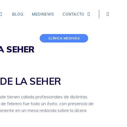
BLOG
MEDINEWS
CONTACTO
CLÍNICA MEDIVÁS
A SEHER
NEUROLOGÍA
EPILEPSIA
CEFALEA TENSIONAL
 DE LA SEHER
DEMENCIA
de tienen cabida profesionales de distintas
CEFALEA EN RACIMOS
8 de febrero fue todo un éxito, con presencia de
ICTUS, ACCIDENTE CEREBROVASCULAR,
ponente en un mesa redonda sobre la úlcera
INFARTO Y HEMORRAGIA CEREBRAL
MIGRAÑA