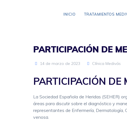
Skip
to
INICIO
TRATAMIENTOS MED
content
PARTICIPACIÓN DE M
VARICES SIN CIRUGÍA
ANEURISMA DE AORTA
14 de marzo de 2023
Clínica Medivás
CLAUDICACIÓN INTERMITENTE
PARTICIPACIÓN DE
ENFERMEDAD CEREBROVASCULAR
La Sociedad Española de Heridas (SEHER) organ
ENFERMEDAD TROMBOEMBÓLICA
áreas para discutir sobre el diagnóstico y mane
LIPEDEMA
representantes de Enfermería, Dermatología, C
venosa.
ARAÑAS VASCULARES