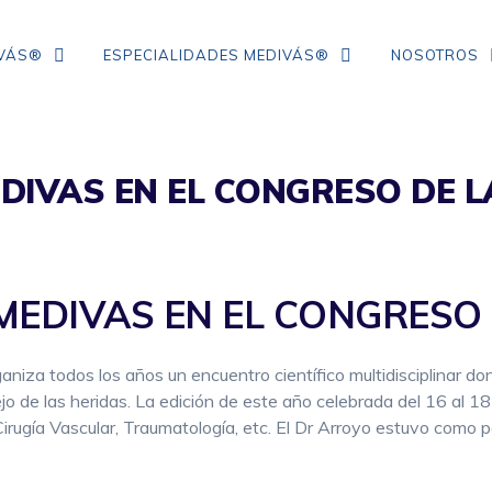
IVÁS®
ESPECIALIDADES MEDIVÁS®
NOSOTROS
EDIVAS EN EL CONGRESO DE L
TRATAMIENTO DE ARRUGAS DE
COLÁGENO
IPL
 MEDIVAS EN EL CONGRESO
NEUROMODULADORES
ÁCIDO HIALURÓNICO
iza todos los años un encuentro científico multidisciplinar don
FLACIDEZ FACIAL
jo de las heridas. La edición de este año celebrada del 16 al 1
irugía Vascular, Traumatología, etc. El Dr Arroyo estuvo como 
CORRECCIÓN DE ARRUGAS
MESOTERAPIA CON VITAMINAS