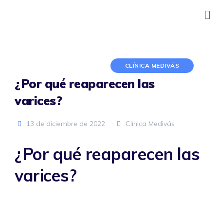
Skip
to
content
CLÍNICA MEDIVÁS
¿Por qué reaparecen las
varices?
13 de diciembre de 2022
Clínica Medivás
¿Por qué reaparecen las
varices?