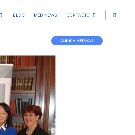
BLOG
MEDINEWS
CONTACTO
CLÍNICA MEDIVÁS
NEUROLOGÍA
EPILEPSIA
CEFALEA TENSIONAL
DEMENCIA
CEFALEA EN RACIMOS
ICTUS, ACCIDENTE CEREBROVASCULAR,
INFARTO Y HEMORRAGIA CEREBRAL
MIGRAÑA