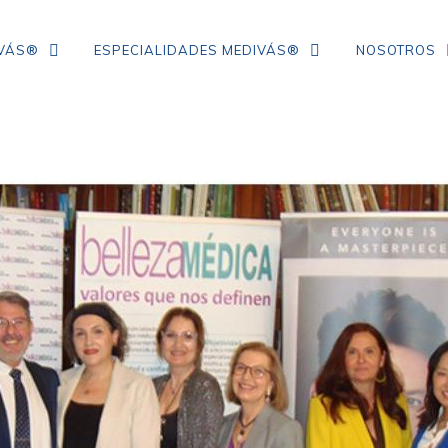
IVÁS®
ESPECIALIDADES MEDIVÁS®
NOSOTROS
TRATAMIENTO DE ARRUGAS DE
COLÁGENO
IPL
NEUROMODULADORES
ÁCIDO HIALURÓNICO
FLACIDEZ FACIAL
CORRECCIÓN DE ARRUGAS
MESOTERAPIA CON VITAMINAS