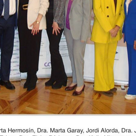
REJUVENECIMIENTO CON LÁSER
FRACCIONADO NO ABLATIVO
TRATAMIENTO DE MANCHAS
HIPERHIDROSIS
PEELING
DERMAPEN
HILOS TENSORES