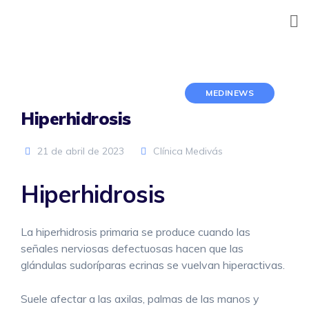
Skip
to
content
MEDINEWS
Hiperhidrosis
21 de abril de 2023
Clínica Medivás
Hiperhidrosis
La hiperhidrosis primaria se produce cuando las
señales nerviosas defectuosas hacen que las
glándulas sudoríparas ecrinas se vuelvan hiperactivas.
Suele afectar a las axilas, palmas de las manos y