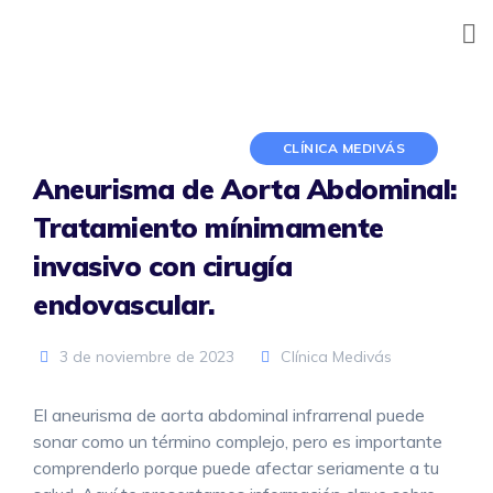
Skip
to
content
CLÍNICA MEDIVÁS
Aneurisma de Aorta Abdominal:
Tratamiento mínimamente
invasivo con cirugía
endovascular.
3 de noviembre de 2023
Clínica Medivás
El aneurisma de aorta abdominal infrarrenal puede
sonar como un término complejo, pero es importante
comprenderlo porque puede afectar seriamente a tu