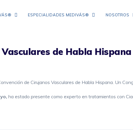
IVÁS®
ESPECIALIDADES MEDIVÁS®
NOSOTROS
s Vasculares de Habla Hispana
TRATAMIENTO DE ARRUGAS DE
COLÁGENO
IPL
a Convención de Cirujanos Vasculares de Habla Hispana. Un Co
NEUROMODULADORES
ÁCIDO HIALURÓNICO
oyo,
ha estado presente como experto en tratamientos con Cian
FLACIDEZ FACIAL
CORRECCIÓN DE ARRUGAS
MESOTERAPIA CON VITAMINAS