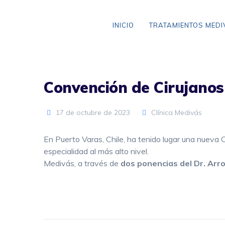
Skip
to
INICIO
TRATAMIENTOS MED
content
Convención de Cirujano
VARICES SIN CIRUGÍA
ANEURISMA DE AORTA
17 de octubre de 2023
Clínica Medivás
CLAUDICACIÓN INTERMITENTE
En Puerto Varas, Chile, ha tenido lugar una nuev
especialidad al más alto nivel.
ENFERMEDAD CEREBROVASCULAR
Medivás, a través de
dos ponencias del Dr. Arr
ENFERMEDAD TROMBOEMBÓLICA
LIPEDEMA
ARAÑAS VASCULARES