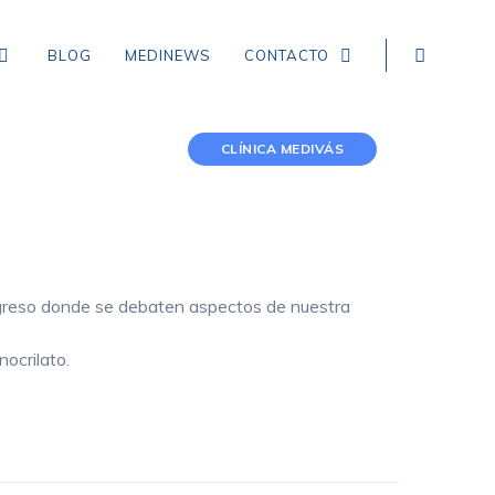
BLOG
MEDINEWS
CONTACTO
CLÍNICA MEDIVÁS
NEUROLOGÍA
EPILEPSIA
CEFALEA TENSIONAL
ngreso donde se debaten aspectos de nuestra
DEMENCIA
ocrilato.
CEFALEA EN RACIMOS
ICTUS, ACCIDENTE CEREBROVASCULAR,
INFARTO Y HEMORRAGIA CEREBRAL
MIGRAÑA