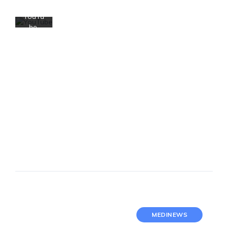
de
YouTu
be.
Más
inform
ación
Cargar
vídeo
Desbloquear
YouTube
siempre
MEDINEWS