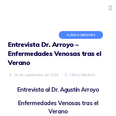
Skip
to
content
CLÍNICA MEDIVÁS
Entrevista Dr. Arroyo –
Enfermedades Venosas tras el
Verano
Al
cargar
24 de septiembre de 2024
Clínica Medivás
el
vídeo,
acept
Entrevista al Dr. Agustín Arroyo
a la
polític
Enfermedades Venosas tras el
a de
privaci
Verano
dad