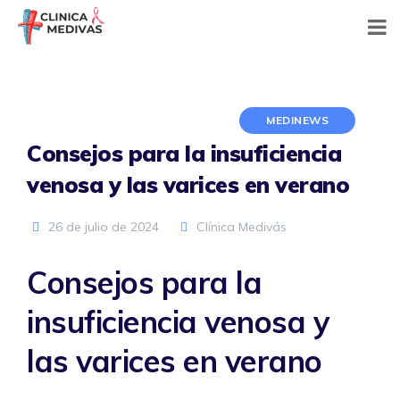
Skip
to
content
MEDINEWS
Consejos para la insuficiencia
venosa y las varices en verano
26 de julio de 2024
Clínica Medivás
Consejos para la
insuficiencia venosa y
las varices en verano