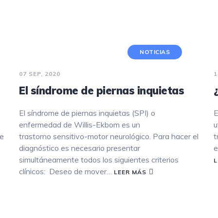
REJUVENECIMIENTO CON LÁSER
FRACCIONADO NO ABLATIVO
TRATAMIENTO DE MANCHAS
NOTICIAS
HIPERHIDROSIS
07 SEP, 2020
1
El síndrome de piernas inquietas
PEELING
El síndrome de piernas inquietas (SPI) o
E
DERMAPEN
enfermedad de Willis-Ekbom es un
u
HILOS TENSORES
de
trastorno sensitivo-motor neurológico. Para hacer el
t
diagnóstico es necesario presentar
e
simultáneamente todos los siguientes criterios
L
clínicos: Deseo de mover…
LEER MÁS