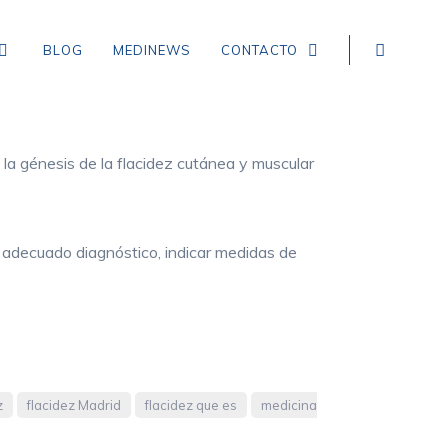
BLOG
MEDINEWS
CONTACTO
n la génesis de la flacidez cutánea y muscular
NEUROLOGÍA
EPILEPSIA
n adecuado diagnóstico, indicar medidas de
CEFALEA TENSIONAL
DEMENCIA
CEFALEA EN RACIMOS
ICTUS, ACCIDENTE CEREBROVASCULAR,
INFARTO Y HEMORRAGIA CEREBRAL
z
flacidez Madrid
flacidez que es
medicina
MIGRAÑA