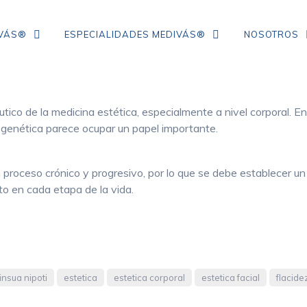
IVÁS®
ESPECIALIDADES MEDIVÁS®
NOSOTROS
éutico de la medicina estética, especialmente a nivel corporal. E
TRATAMIENTO DE ARRUGAS DE
a genética parece ocupar un papel importante.
COLÁGENO
IPL
n proceso crónico y progresivo, por lo que se debe establecer u
to en cada etapa de la vida.
NEUROMODULADORES
ÁCIDO HIALURÓNICO
FLACIDEZ FACIAL
CORRECCIÓN DE ARRUGAS
insua nipoti
estetica
estetica corporal
estetica facial
flacide
MESOTERAPIA CON VITAMINAS