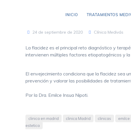
Skip
to
INICIO
TRATAMIENTOS MED
content
24 de septiembre de 2020
Clínica Medivás
La flacidez es el principal reto diagnóstico y terap
VARICES SIN CIRUGÍA
intervienen múltiples factores etiopatogénicos y l
ANEURISMA DE AORTA
El envejecimiento condiciona que la flacidez sea u
CLAUDICACIÓN INTERMITENTE
prevención y valorar las posibilidades de tratamien
ENFERMEDAD CEREBROVASCULAR
Por la Dra. Emilce Insua Nipoti.
ENFERMEDAD TROMBOEMBÓLICA
LIPEDEMA
clinica en madrid
clinica Madrid
clinicas
emilce 
ARAÑAS VASCULARES
estetica