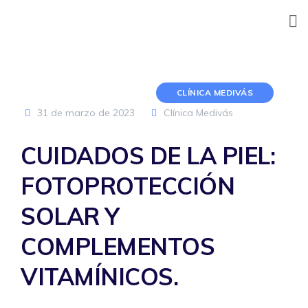
Skip
to
content
CLÍNICA MEDIVÁS
31 de marzo de 2023
Clínica Medivás
CUIDADOS DE LA PIEL:
FOTOPROTECCIÓN
SOLAR Y
COMPLEMENTOS
VITAMÍNICOS.