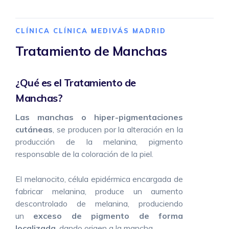
IPL
CLÍNICA CLÍNICA MEDIVÁS MADRID
Neuromoduladores
Tratamiento de Manchas
Ácido Hialurónico
¿Qué es el Tratamiento de
Flacidez Facial
Manchas?
Corrección de Arrugas
Las manchas o hiper-pigmentaciones
cutáneas
, se producen por la alteración en la
Mesoterapia con Vitaminas
producción de la melanina, pigmento
responsable de la coloración de la piel.
Rejuvenecimiento con Láser fraccionado no ablativo
El melanocito, célula epidérmica encargada de
Tratamiento de Manchas
fabricar melanina, produce un aumento
descontrolado de melanina, produciendo
Hiperhidrosis
un
exceso de pigmento de forma
localizada
, dando origen a la mancha.