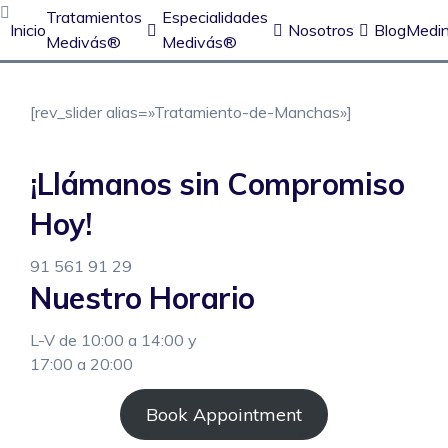
Skip
Tratamientos
Especialidades
Inicio
Nosotros
Blog
Medi
to
Medivás®
Medivás®
content
Varices Sin Cirugía
[rev_slider alias=»Tratamiento-de-Manchas»]
Aneurisma de Aorta
Claudicación Intermitente
¡Llámanos sin Compromiso
Enfermedad Cerebrovascular
Hoy!
Enfermedad Tromboembólica
91 561 91 29
Nuestro Horario
Lipedema
L-V de 10:00 a 14:00 y
Arañas vasculares
17:00 a 20:00
Book Appointment
Tratamiento de arrugas de colágeno