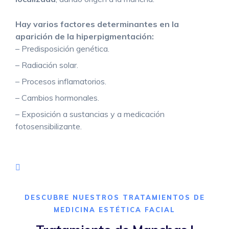
Peeling
Hay varios factores determinantes en la
Dermapen
aparición de la hiperpigmentación:
– Predisposición genética.
Hilos tensores
– Radiación solar.
– Procesos inflamatorios.
– Cambios hormonales.
Neurología
– Exposición a sustancias y a medicación
Epilepsia
fotosensibilizante.
Cefalea tensional
Demencia
Cefalea en Racimos
DESCUBRE NUESTROS TRATAMIENTOS DE
MEDICINA ESTÉTICA FACIAL
Ictus, accidente cerebrovascular, infarto y hemorragia
cerebral