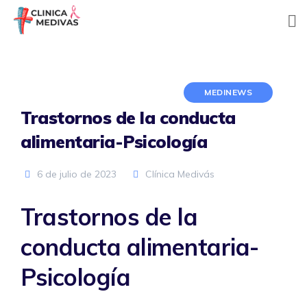
Skip
to
content
MEDINEWS
Trastornos de la conducta
alimentaria-Psicología
6 de julio de 2023
Clínica Medivás
Trastornos de la
conducta alimentaria-
Psicología