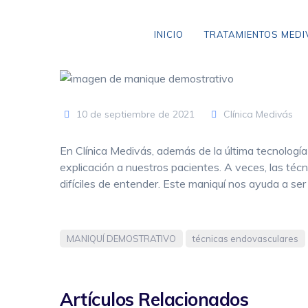
Skip
to
INICIO
TRATAMIENTOS MED
content
10 de septiembre de 2021
Clínica Medivás
VARICES SIN CIRUGÍA
ANEURISMA DE AORTA
En Clínica Medivás, además de la última tecnologí
explicación a nuestros pacientes. A veces, las téc
CLAUDICACIÓN INTERMITENTE
difíciles de entender. Este maniquí nos ayuda a se
ENFERMEDAD CEREBROVASCULAR
ENFERMEDAD TROMBOEMBÓLICA
MANIQUÍ DEMOSTRATIVO
técnicas endovasculares
LIPEDEMA
Artículos Relacionados
ARAÑAS VASCULARES