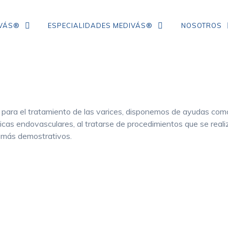
IVÁS®
ESPECIALIDADES MEDIVÁS®
NOSOTROS
TRATAMIENTO DE ARRUGAS DE
COLÁGENO
a para el tratamiento de las varices, disponemos de ayudas como
IPL
nicas endovasculares, al tratarse de procedimientos que se rea
r más demostrativos.
NEUROMODULADORES
ÁCIDO HIALURÓNICO
FLACIDEZ FACIAL
CORRECCIÓN DE ARRUGAS
MESOTERAPIA CON VITAMINAS