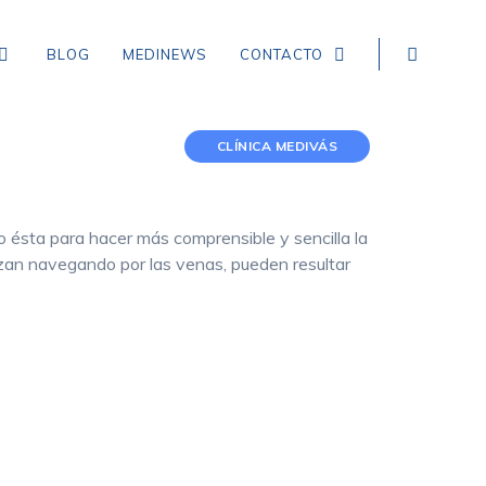
BLOG
MEDINEWS
CONTACTO
CLÍNICA MEDIVÁS
NEUROLOGÍA
EPILEPSIA
 ésta para hacer más comprensible y sencilla la
lizan navegando por las venas, pueden resultar
CEFALEA TENSIONAL
DEMENCIA
CEFALEA EN RACIMOS
ICTUS, ACCIDENTE CEREBROVASCULAR,
INFARTO Y HEMORRAGIA CEREBRAL
MIGRAÑA