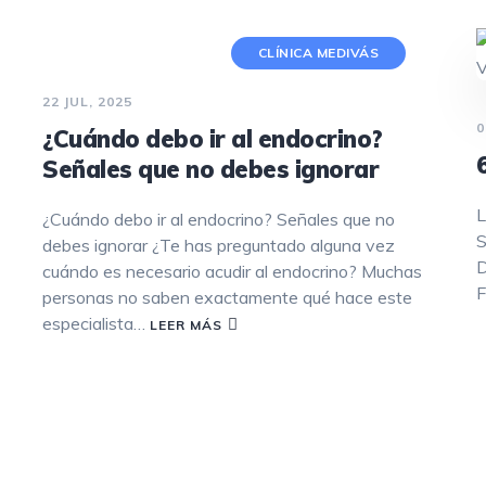
REJUVENECIMIENTO CON LÁSER
CLÍNICA MEDIVÁS
FRACCIONADO NO ABLATIVO
22 JUL, 2025
TRATAMIENTO DE MANCHAS
0
¿Cuándo debo ir al endocrino?
HIPERHIDROSIS
Señales que no debes ignorar
PEELING
L
¿Cuándo debo ir al endocrino? Señales que no
S
debes ignorar ¿Te has preguntado alguna vez
DERMAPEN
D
cuándo es necesario acudir al endocrino? Muchas
F
personas no saben exactamente qué hace este
HILOS TENSORES
especialista…
LEER MÁS