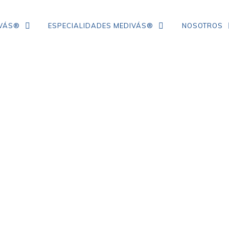
IVÁS®
ESPECIALIDADES MEDIVÁS®
NOSOTROS
TRATAMIENTO DE ARRUGAS DE
COLÁGENO
IPL
NEUROMODULADORES
ÁCIDO HIALURÓNICO
FLACIDEZ FACIAL
CORRECCIÓN DE ARRUGAS
MESOTERAPIA CON VITAMINAS