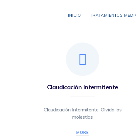
Skip
to
INICIO
TRATAMIENTOS MED
content
VARICES SIN CIRUGÍA
ANEURISMA DE AORTA
CLAUDICACIÓN INTERMITENTE
Claudicación Intermitente
ENFERMEDAD CEREBROVASCULAR
ENFERMEDAD TROMBOEMBÓLICA
Claudicación Intermitente: Olvida las
molestias
LIPEDEMA
ARAÑAS VASCULARES
MORE