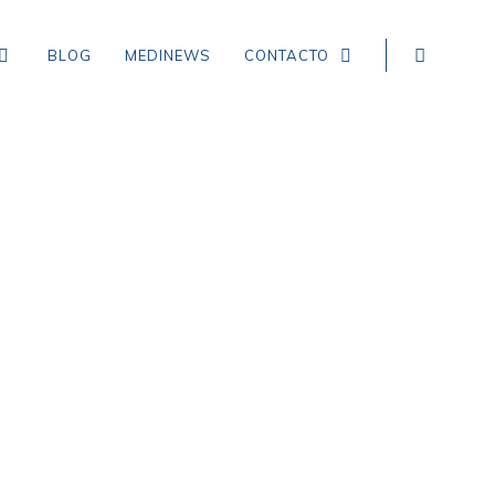
BLOG
MEDINEWS
CONTACTO
NEUROLOGÍA
EPILEPSIA
CEFALEA TENSIONAL
DEMENCIA
CEFALEA EN RACIMOS
ICTUS, ACCIDENTE CEREBROVASCULAR,
INFARTO Y HEMORRAGIA CEREBRAL
MIGRAÑA