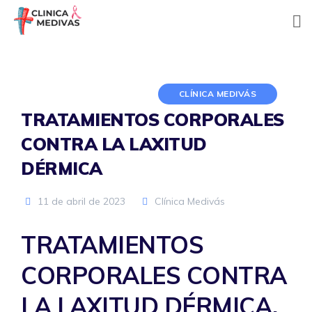
Skip
to
content
CLÍNICA MEDIVÁS
TRATAMIENTOS CORPORALES
CONTRA LA LAXITUD
DÉRMICA
11 de abril de 2023
Clínica Medivás
TRATAMIENTOS
CORPORALES CONTRA
LA LAXITUD DÉRMICA.