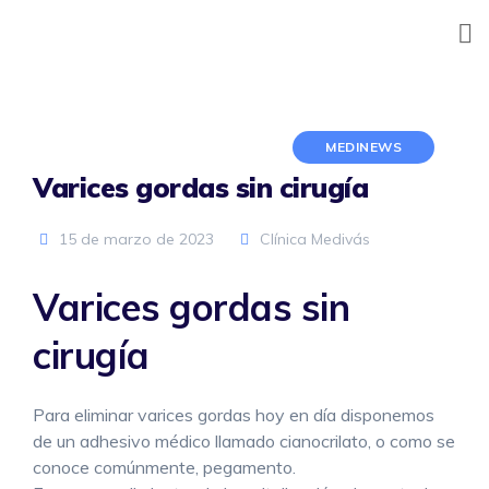
Skip
to
content
MEDINEWS
Varices gordas sin cirugía
15 de marzo de 2023
Clínica Medivás
Varices gordas sin
cirugía
Para eliminar varices gordas hoy en día disponemos
de un adhesivo médico llamado cianocrilato, o como se
conoce comúnmente, pegamento.